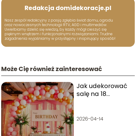
Redakcja domidekoracje.pl
Nasz zespół redakcyjny z pasją zgłębia świat domu, ogrodu
oraz nowoczesnych technologii RTV, AGD i multimediów.
Uwielbiamy dzielić się wiedzą, by każdy mógł cieszyć się
pięknym wnętrzem i funkcjonalnymi rozwiązaniami. Trudne
zagadnienia wyjaśniamy w przystępny i inspirujący sposób!
Może Cię również zainteresować
Jak udekorować
salę na 18
urodziny?
Praktyczne
porady i
2026-04-14
inspiracje