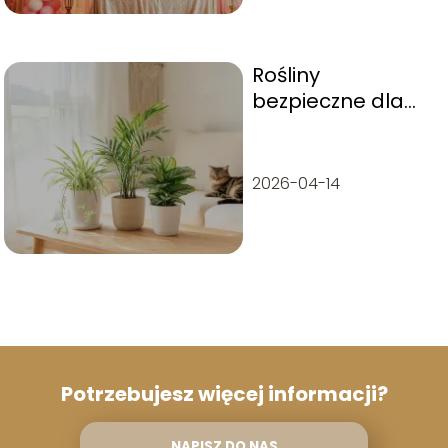
Rośliny
bezpieczne dla
kota – lista, które
warto mieć w
domu
2026-04-14
Potrzebujesz więcej informacji?
NAPISZ DO NAS