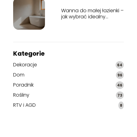
Wanna do małej łazienki –
jak wybrać idealny
model?
Kategorie
Dekoracje
64
Dom
96
Poradnik
46
Rośliny
73
RTV i AGD
8