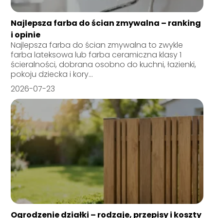
Najlepsza farba do ścian zmywalna – ranking
i opinie
Najlepsza farba do ścian zmywalna to zwykle
farba lateksowa lub farba ceramiczna klasy 1
ścieralności, dobrana osobno do kuchni, łazienki,
pokoju dziecka i kory...
2026-07-23
Ogrodzenie działki – rodzaje, przepisy i koszty