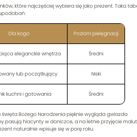
w, które najczęściej wybiera się jako prezent. Taka tab
i upodobań:
Dla kogo
Poziom pielęgnacji
biąca eleganckie wnętrza
Średni
owany lub początkujący
Niski
nik kuchni i gotowania
Średni
a święta Bożego Narodzenia pięknie wygląda gwiazda
y pasują hiacynty w doniczce, a na letnie przyjęcie malut
ezent naturalnie wpisuje się w porę roku.