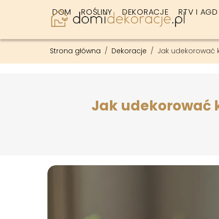
DOM
ROŚLINY
DEKORACJE
RTV I AGD
Strona główna
/
Dekoracje
/
Jak udekorować k
Jak udekorować k