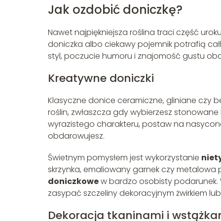
Jak ozdobić doniczkę?
Nawet najpiękniejsza roślina traci część uroku
doniczka albo ciekawy pojemnik potrafią cał
styl, poczucie humoru i znajomość gustu o
Kreatywne doniczki
Klasyczne donice ceramiczne, gliniane czy b
roślin, zwłaszcza gdy wybierzesz stonowane ko
wyrazistego charakteru, postaw na nasyco
obdarowujesz.
Świetnym pomysłem jest wykorzystanie
niet
skrzynka, emaliowany garnek czy metalowa p
doniczkowe
w bardzo osobisty podarunek. W
zasypać szczeliny dekoracyjnym żwirkiem lu
Dekoracja tkaninami i wstążka