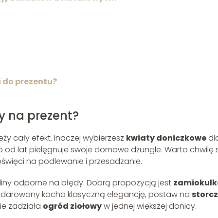
i do prezentu?
y na prezent?
eży cały efekt. Inaczej wybierzesz
kwiaty doniczkowe
dl
o od lat pielęgnuje swoje domowe dżungle. Warto chwilę s
święci na podlewanie i przesadzanie.
liny odporne na błędy. Dobrą propozycją jest
zamiokulk
 obdarowany kocha klasyczną elegancję, postaw na
storc
nie zadziała
ogród ziołowy
w jednej większej donicy.