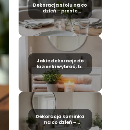
Dekoracja stołu na co
dzień – proste
pomysły krok po
kroku
Jakie dekoracje do
łazienki wybrać, by
była przytulna?
Dekoracja kominka
na co dzień –
pomysły, inspiracje,