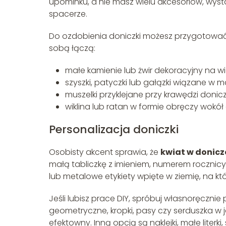
upominku, a nie masz wielu akcesoriów, wysta
spacerze.
Do ozdobienia doniczki możesz przygotować 
sobą łączą:
małe kamienie lub żwir dekoracyjny na wi
szyszki, patyczki lub gałązki wiązane w ma
muszelki przyklejane przy krawędzi doniczk
wiklina lub ratan w formie obręczy wokół 
Personalizacja doniczki
Osobisty akcent sprawia, że
kwiat w donicz
małą tabliczkę z imieniem, numerem rocznicy
lub metalowe etykiety wpięte w ziemię, na kt
Jeśli lubisz prace DIY, spróbuj własnoręczn
geometryczne, kropki, pasy czy serduszka w
efektowny. Inną opcją są naklejki, małe lite