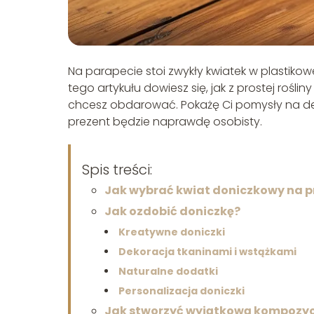
Na parapecie stoi zwykły kwiatek w plastiko
tego artykułu dowiesz się, jak z prostej roś
chcesz obdarować. Pokażę Ci pomysły na dek
prezent będzie naprawdę osobisty.
Spis treści:
Jak wybrać kwiat doniczkowy na p
Jak ozdobić doniczkę?
Kreatywne doniczki
Dekoracja tkaninami i wstążkami
Naturalne dodatki
Personalizacja doniczki
Jak stworzyć wyjątkową kompozyc