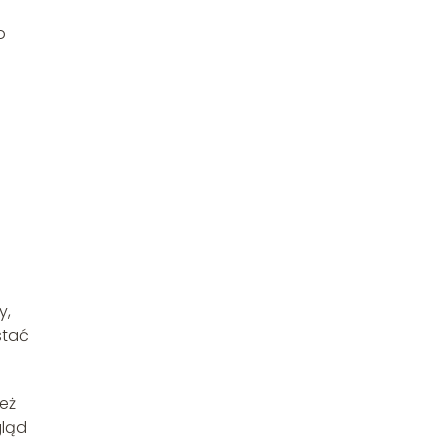
o
y,
stać
eż
gląd