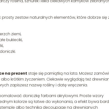
rczy roślina, sznurek i kilka ciekawych kamyków zebranyc
prosty zestaw naturalnych elementów, które dobrze się 
erzch ziemi,
łe bukieciki,
i,
doniczki.
ce na prezent
staje się pamiątką na lata. Możesz zamów
 albo krótkim życzeniem. Ciekawie wyglądają też drewnia
órych zapiszesz nazwę rośliny i datę wręczenia.
ie pomalować doniczkę farbami akrylowymi. Proste wzory
 jednym kolorze są łatwe do wykonania, a efekt bywa bar
rki, stemple albo technika decoupage na drewnianych