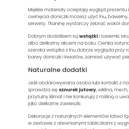
Miękkie materiały ocieplają wygląd prezentu 
owinięcia doniczki możesz użyć lnu, bawełny
serwety. Tkaninę wystarczy zebrać wokół doni
Dobrym dodatkiem są
wstążki
i tasiemki. M
albo delikatny akcent na boku. Cienka satyno
szeroka wstążka z lnu dobrze wygląda przy r
barwy doniczki i kwiatów, zamiast używać pie
Naturalne dodatki
Jeśli obdarowywana osoba lubi kontakt z nat
sprawdza się
sznurek jutowy
, wiklina, mech
przytulny klimat i nie konkurują z rośliną o 
jako delikatne zawieszki.
Dekoracje z naturalnych elementów łatwo łą
w zestawie z drewnianymi tabliczkami z wyg