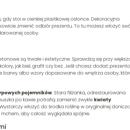
, gdy stoi w cienkiej plastikowej osłonce. Dekoracyjna
kowicie zmienić odbiór prezentu. To tu możesz włożyć swó
bdarowanej osoby.
etonowe są trwałe i estetyczne. Sprawdzą się przy większ
lory, jak biel, grafit czy beż. Jeśli chcesz dodać prezent
ne barwy albo wzory dopasowane do wnętrza osoby, któr
ypowych pojemników
. Stara filiżanka, odrestaurowana
uszka po kawie potrafią zamienić zwykłe
kwiaty
ystarczy włożyć do środka roślinę w oryginalnej doniczc
b mchem, aby całość wyglądała spójnie.
mi