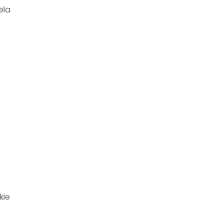
ela
kie