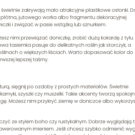
i świetnie zakrywają mało atrakcyjne plastikowe osłonki. D
, płótna, jutowego worka albo fragmentu dekoracyjnej
czki i związać w pasie wstążką lub sznurkiem.
ożesz nimi przewiązać doniczkę, zrobić dużą kokardę z tyłu
wa tasiemka pasuje do delikatnych roślin jak storczyk, a
oślinach o większych liściach. Warto dopasować kolor do
rwszej lepszej taśmy.
urą, sięgnij po ozdoby z prostych materiałów. Świetnie
, kamyki, szyszki czy muszelki. Takie akcenty tworzą spokojn
uwagę. Możesz nimi przykryć ziemię w doniczce albo wykorzy
czyć ze stylem boho czy rustykalnym. Dobrze wyglądają t
rawerowanym imieniem. Jeśli chcesz szybko odmienić wy