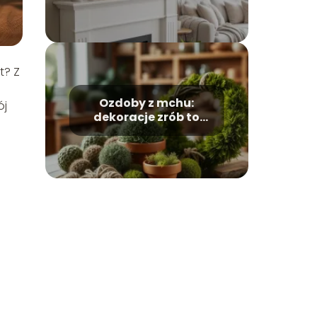
stylizacja
t? Z
Ozdoby z mchu:
ój
dekoracje zrób to
sam