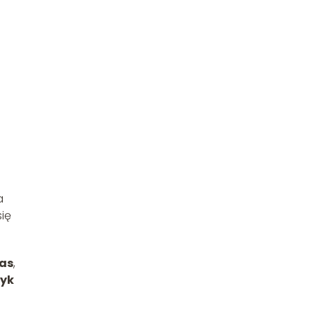
a
ię
as
,
zyk