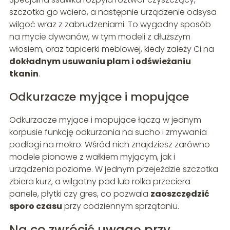
szczotka go wciera, a następnie urządzenie odsysa
wilgoć wraz z zabrudzeniami. To wygodny sposób
na mycie dywanów, w tym modeli z dłuższym
włosiem, oraz tapicerki meblowej, kiedy zależy Ci na
dokładnym usuwaniu plam i odświeżaniu
tkanin
.
Odkurzacze myjące i mopujące
Odkurzacze myjące i mopujące łączą w jednym
korpusie funkcję odkurzania na sucho i zmywania
podłogi na mokro. Wśród nich znajdziesz zarówno
modele pionowe z wałkiem myjącym, jak i
urządzenia poziome. W jednym przejeździe szczotka
zbiera kurz, a wilgotny pad lub rolka przeciera
panele, płytki czy gres, co pozwala
zaoszczędzić
sporo czasu
przy codziennym sprzątaniu.
Na co zwrócić uwagę przy