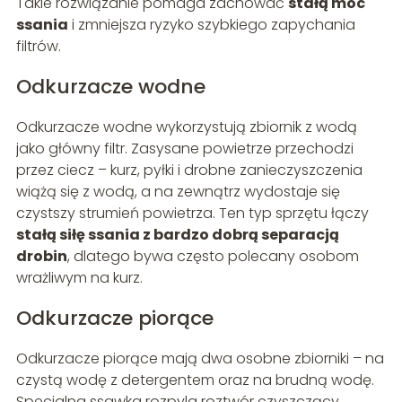
Takie rozwiązanie pomaga zachować
stałą moc
ssania
i zmniejsza ryzyko szybkiego zapychania
filtrów.
Odkurzacze wodne
Odkurzacze wodne wykorzystują zbiornik z wodą
jako główny filtr. Zasysane powietrze przechodzi
przez ciecz – kurz, pyłki i drobne zanieczyszczenia
wiążą się z wodą, a na zewnątrz wydostaje się
czystszy strumień powietrza. Ten typ sprzętu łączy
stałą siłę ssania z bardzo dobrą separacją
drobin
, dlatego bywa często polecany osobom
wrażliwym na kurz.
Odkurzacze piorące
Odkurzacze piorące mają dwa osobne zbiorniki – na
czystą wodę z detergentem oraz na brudną wodę.
Specjalna ssawka rozpyla roztwór czyszczący,