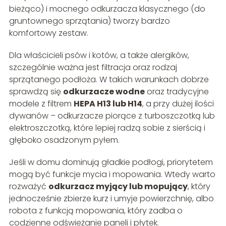
bieżąco) i mocnego odkurzacza klasycznego (do
gruntownego sprzątania) tworzy bardzo
komfortowy zestaw.
Dla właścicieli psów i kotów, a także alergików,
szczególnie ważna jest filtracja oraz rodzaj
sprzątanego podłoża. W takich warunkach dobrze
sprawdzą się
odkurzacze wodne
oraz tradycyjne
modele z filtrem
HEPA H13 lub H14
, a przy dużej ilości
dywanów – odkurzacze piorące z turboszczotką lub
elektroszczotką, które lepiej radzą sobie z sierścią i
głęboko osadzonym pyłem.
Jeśli w domu dominują gładkie podłogi, priorytetem
mogą być funkcje mycia i mopowania. Wtedy warto
rozważyć
odkurzacz myjący lub mopujący
, który
jednocześnie zbierze kurz i umyje powierzchnię, albo
robota z funkcją mopowania, który zadba o
codzienne odświeżanie paneli i płytek.