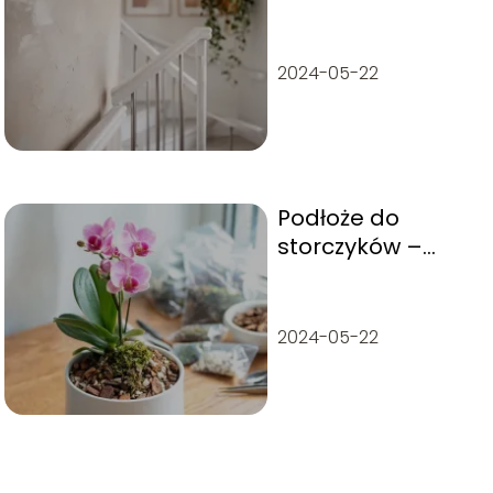
schodowej?
Pomysły na
wykończenie
2024-05-22
Podłoże do
storczyków –
jakie wybrać i jak
przygotować?
2024-05-22