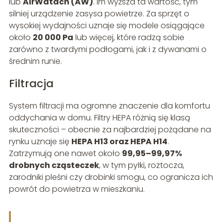
lub
AirWatach (AW)
. Im wyższa ta wartość, tym
silniej urządzenie zasysa powietrze. Za sprzęt o
wysokiej wydajności uznaje się modele osiągające
około
20 000 Pa
lub więcej, które radzą sobie
zarówno z twardymi podłogami, jak i z dywanami o
średnim runie.
Filtracja
System filtracji ma ogromne znaczenie dla komfortu
oddychania w domu. Filtry HEPA różnią się klasą
skuteczności – obecnie za najbardziej pożądane na
rynku uznaje się
HEPA H13 oraz HEPA H14
.
Zatrzymują one nawet około
99,95–99,97%
drobnych cząsteczek
, w tym pyłki, roztocza,
zarodniki pleśni czy drobinki smogu, co ogranicza ich
powrót do powietrza w mieszkaniu.