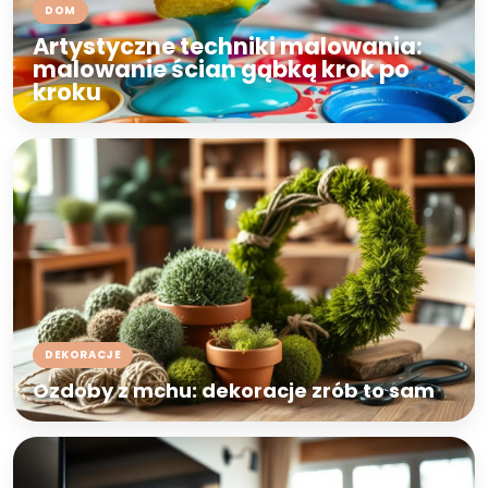
DOM
Artystyczne techniki malowania:
malowanie ścian gąbką krok po
kroku
DEKORACJE
Ozdoby z mchu: dekoracje zrób to sam