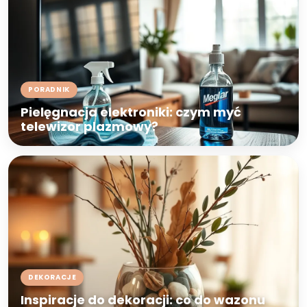
PORADNIK
Pielęgnacja elektroniki: czym myć
telewizor plazmowy?
DEKORACJE
Inspiracje do dekoracji: co do wazonu