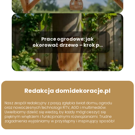
Prace ogrodowe: jak
okorować drzewo – krok po
kroku
Redakcja domidekoracje.pl
Nasz zespół redakcyjny z pasją zgłębia świat domu, ogrodu
oraz nowoczesnych technologii RTV, AGD i multimediów.
Uwielbiamy dzielić się wiedzą, by każdy mógł cieszyć się
pięknym wnętrzem i funkcjonalnymi rozwiązaniami. Trudne
zagadnienia wyjaśniamy w przystępny i inspirujący sposób!