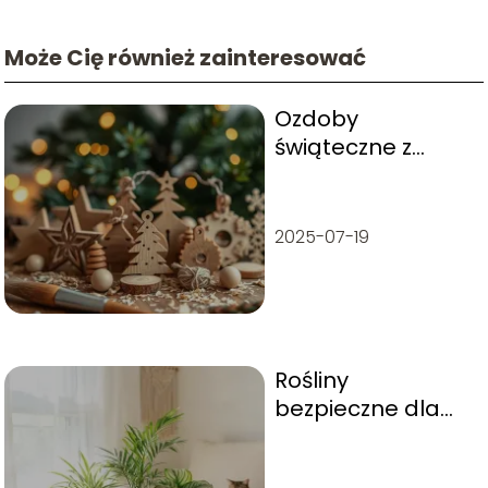
Może Cię również zainteresować
Ozdoby
świąteczne z
drewna –
inspiracje i
pomysły DIY
2025-07-19
Rośliny
bezpieczne dla
kota – lista, które
warto mieć w