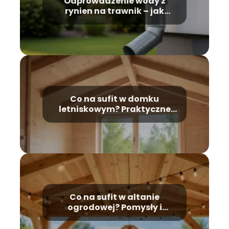
Odprowadzenie wody z
rynien na trawnik – jak
zrobić to dobrze?
Co na sufit w domku
letniskowym? Praktyczne
pomysły i inspiracje
Co na sufit w altanie
ogrodowej? Pomysły i
inspiracje