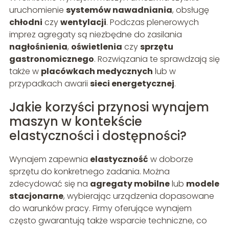
uruchomienie
systemów nawadniania
, obsługę
chłodni
czy
wentylacji
. Podczas plenerowych
imprez agregaty są niezbędne do zasilania
nagłośnienia
,
oświetlenia
czy
sprzętu
gastronomicznego
. Rozwiązania te sprawdzają się
także w
placówkach medycznych
lub w
przypadkach awarii
sieci energetycznej
.
Jakie korzyści przynosi wynajem
maszyn w kontekście
elastyczności i dostępności?
Wynajem zapewnia
elastyczność
w doborze
sprzętu do konkretnego zadania. Można
zdecydować się na
agregaty mobilne
lub
modele
stacjonarne
, wybierając urządzenia dopasowane
do warunków pracy. Firmy oferujące wynajem
często gwarantują także wsparcie techniczne, co