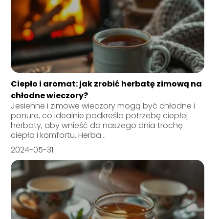
Ciepło i aromat: jak zrobić herbatę zimową na
chłodne wieczory?
Jesienne i zimowe wieczory mogą być chłodne i
ponure, co idealnie podkreśla potrzebę ciepłej
herbaty, aby wnieść do naszego dnia trochę
ciepła i komfortu. Herba...
2024-05-31