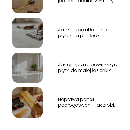
jadalni? Idealne wymiary
dla Twojej wygody!
Jak zacząć układanie
płytek na podłodze –
poradnik krok po kroku
Jak optycznie powiększyć
płytki do małej łazienki?
Naprawa paneli
podłogowych – jak zrobić
to samodzielnie?