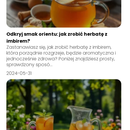
Odkryj smak orientu: jak zrobić herbatę z
imbirem?
Zastanawiasz się, jak zrobić herbatę z imbirem,
która porządnie rozgrzeje, będzie aromatyczna i
jednocześnie zdrowa? Poniżej znajdziesz prosty,
sprawdzony sposó...
2024-05-31