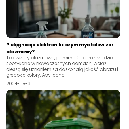
Pielęgnacja elektroniki: czym myć telewizor
plazmowy?
Telewizory plazmowe, pomimo że coraz rzadziej
spotykane w nowoczesnych domach, wciąż
cieszą się uznaniem za doskonałą jakość obrazu i
głębokie kolory. Aby jedna...
2024-05-31