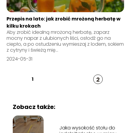
Przepis na lato: jak zrobić mrożoną herbatę w
kilku krokach
Aby zrobić idealną mrożoną herbatę, zaparz
mocny napar z ulubionych liści, osłodź go na
ciepło, a po ostudzeniu wymieszaj z lodem, sokiem
z cytryny i świeżą mię...
2024-05-31
2
1
Zobacz także:
Jaka wysokość stołu do