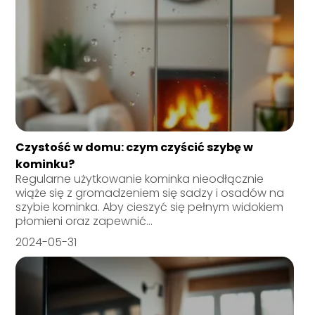
Czystość w domu: czym czyścić szybę w
kominku?
Regularne użytkowanie kominka nieodłącznie
wiąże się z gromadzeniem się sadzy i osadów na
szybie kominka. Aby cieszyć się pełnym widokiem
płomieni oraz zapewnić...
2024-05-31