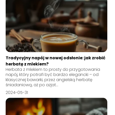
Tradycyjny napój w nowej odsłonie: jak zrobić
herbatę z mlekiem?
Herbata z mlekiem to prosty do przygotowania
napój, który potrafi być bardzo elegancki – od
klasycznej bawarki, przez angielską herbatę
śniadaniową, aż po azjat...
2024-05-31