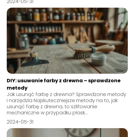
2024-05-31
DIY: usuwanie farby z drewna – sprawdzone
metody
Jak usunąć farbę z drewna? Sprawdzone metody
i narzędzia Najskuteczniejsze metody na to, jak
usunąć farbę z drewna, to szlifowanie
mechaniczne w przypadku płask...
2024-05-31